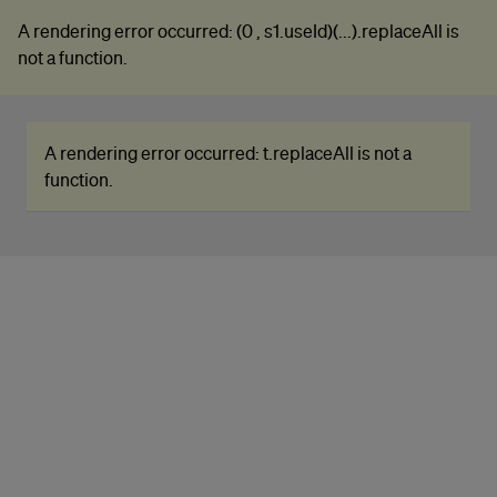
A rendering error occurred:
(0 , s1.useId)(...).replaceAll is
A rendering error occurred:
(0 , s1.useId)(...).replaceAll is
not a function
.
not a function
.
A rendering error occurred:
t.replaceAll is not a
function
.